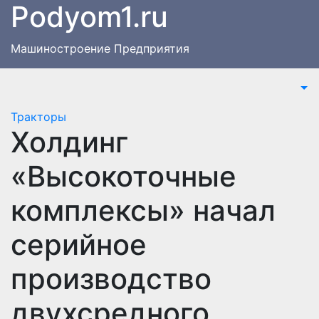
Podyom1.ru
Перейти
к
содержимому
Машиностроение Предприятия
Тракторы
Холдинг
«Высокоточные
комплексы» начал
серийное
производство
двухсредного