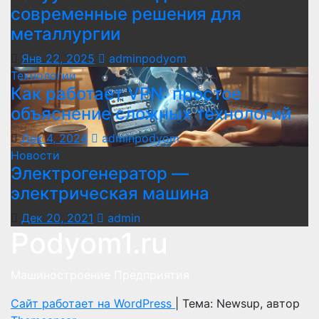
современные решения для
металлургии
Янв 22, 2025
adminpodyom
Технологии
Как работает VPN: простое
объяснение сложных технологий
Дек 4, 2024
adminpodyom
Новости
Электрогенератор —
электрическая машина
Дек 20, 2021
admin
Podyom1.ru
Машиностроение Предприятия
Сайт работает на WordPress
|
Тема: Newsup, автор