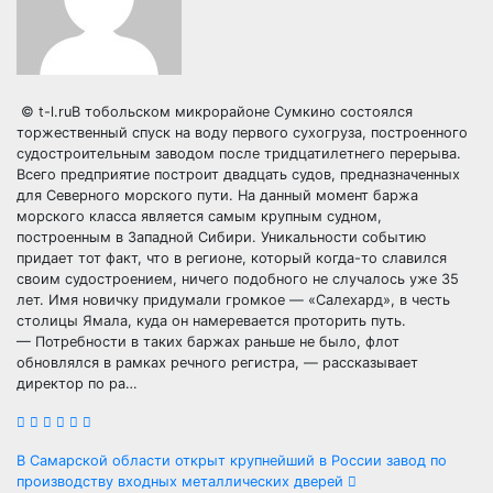
© t-l.ruВ тобольском микрорайоне Сумкино состоялся
торжественный спуск на воду первого сухогруза, построенного
судостроительным заводом после тридцатилетнего перерыва.
Всего предприятие построит двадцать судов, предназначенных
для Северного морского пути. На данный момент баржа
морского класса является самым крупным судном,
построенным в Западной Сибири. Уникальности событию
придает тот факт, что в регионе, который когда-то славился
своим судостроением, ничего подобного не случалось уже 35
лет. Имя новичку придумали громкое — «Салехард», в честь
столицы Ямала, куда он намеревается проторить путь.
— Потребности в таких баржах раньше не было, флот
обновлялся в рамках речного регистра, — рассказывает
директор по ра…
Навигация
В Самарской области открыт крупнейший в России завод по
производству входных металлических дверей