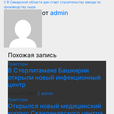
по
В Самарской области дан старт строительству завода по
производству сыра
записям
от
admin
Похожая запись
Тракторы
В Стерлитамаке Башкирии
открыли новый инфекционный
центр
Ноя 17, 2021
admin
Тракторы
Открылся новый медицинский
корпус Скандинавского центра