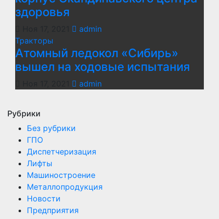
здоровья
Ноя 17, 2021
admin
Тракторы
Атомный ледокол «Сибирь»
вышел на ходовые испытания
Ноя 17, 2021
admin
Рубрики
Без рубрики
ГПО
Диспетчеризация
Лифты
Машиностроение
Металлопродукция
Новости
Предприятия