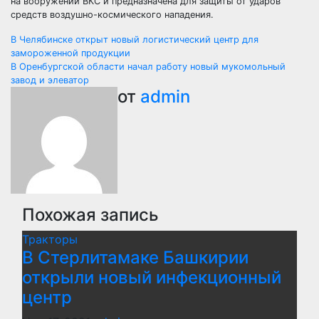
на вооружении ВКС и предназначена для защиты от ударов
средств воздушно-космического нападения.
Навигация
В Челябинске открыт новый логистический центр для
замороженной продукции
по
В Оренбургской области начал работу новый мукомольный
завод и элеватор
записям
от
admin
Похожая запись
Тракторы
В Стерлитамаке Башкирии
открыли новый инфекционный
центр