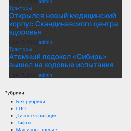
Ноя 17, 2021
admin
Тракторы
Открылся новый медицинский
корпус Скандинавского центра
здоровья
Ноя 17, 2021
admin
Тракторы
Атомный ледокол «Сибирь»
вышел на ходовые испытания
Ноя 17, 2021
admin
Рубрики
Без рубрики
ГПО
Диспетчеризация
Лифты
Машиностроение