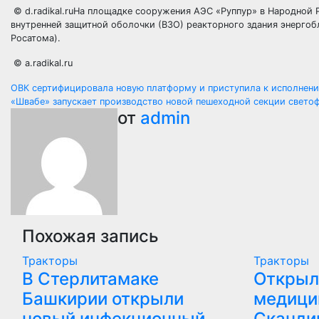
© d.radikal.ruНа площадке сооружения АЭС «Руппур» в Народной
внутренней защитной оболочки (ВЗО) реакторного здания энерго
Росатома).
© a.radikal.ru
Навигация
ОВК сертифицировала новую платформу и приступила к исполнению
«Швабе» запускает производство новой пешеходной секции свето
по
от
admin
записям
Похожая запись
Тракторы
Тракторы
В Стерлитамаке
Открыл
Башкирии открыли
медици
новый инфекционный
Сканди