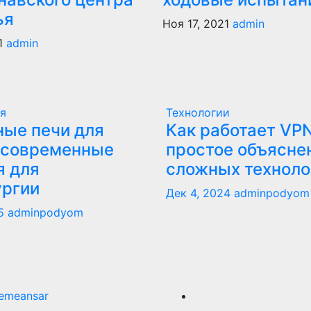
ья
Ноя 17, 2021
admin
1
admin
я
Технологии
ые печи для
Как работает VPN
 современные
простое объясне
я для
сложных техноло
ургии
Дек 4, 2024
adminpodyom
5
adminpodyom
emeansar