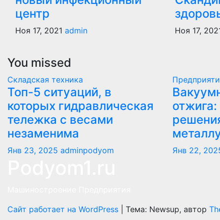
центр
здоров
Ноя 17, 2021
admin
Ноя 17, 202
You missed
Складская техника
Предприяти
Топ-5 ситуаций, в
Вакуумн
которых гидравлическая
отжига:
тележка с весами
решени
незаменима
металл
Янв 23, 2025
adminpodyom
Янв 22, 202
Podyom1.ru
Машиностроение Предприятия
Сайт работает на WordPress
|
Тема: Newsup, автор
Th