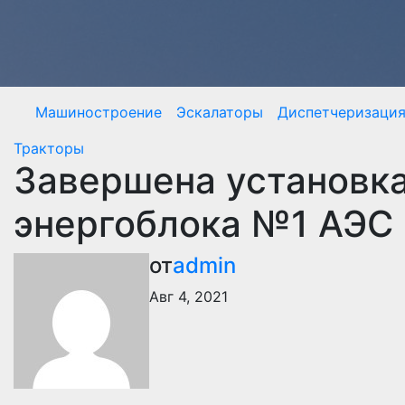
Перейти
к
содержимому
Машиностроение
Эскалаторы
Диспетчеризаци
Тракторы
Завершена установка
энергоблока №1 АЭС 
от
admin
Авг 4, 2021