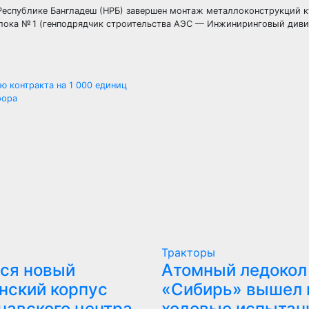
 Республике Бангладеш (НРБ) завершен монтаж металлоконструкций 
блока № 1 (генподрядчик строительства АЭС — Инжиниринговый див
 контракта на 1 000 единиц
фора
Тракторы
ся новый
Атомный ледокол
нский корпус
«Сибирь» вышел 
навского центра
ходовые испытан