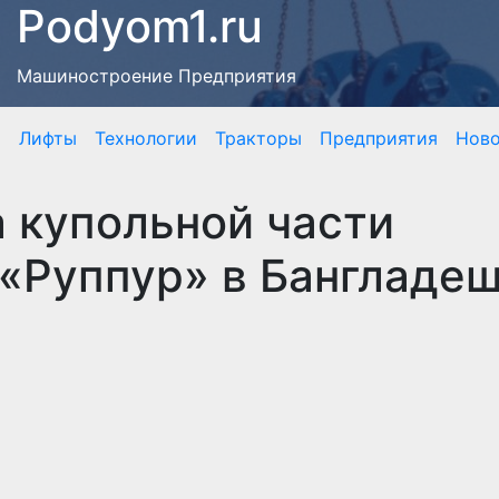
Podyom1.ru
Машиностроение Предприятия
я
Лифты
Технологии
Тракторы
Предприятия
Нов
 купольной части
«Руппур» в Бангладе