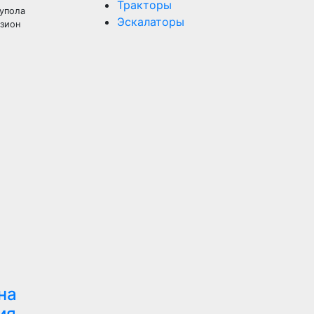
Тракторы
купола
Эскалаторы
изион
на
ия