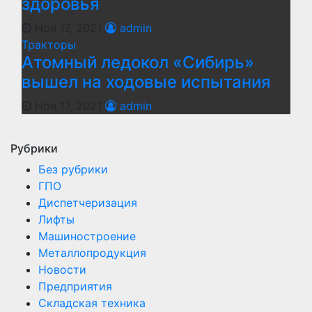
здоровья
Ноя 17, 2021
admin
Тракторы
Атомный ледокол «Сибирь»
вышел на ходовые испытания
Ноя 17, 2021
admin
Рубрики
Без рубрики
ГПО
Диспетчеризация
Лифты
Машиностроение
Металлопродукция
Новости
Предприятия
Складская техника