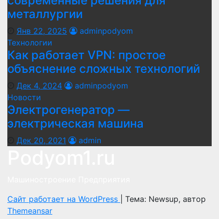
современные решения для
металлургии
Янв 22, 2025
adminpodyom
Технологии
Как работает VPN: простое
объяснение сложных технологий
Дек 4, 2024
adminpodyom
Новости
Электрогенератор —
электрическая машина
Дек 20, 2021
admin
Podyom1.ru
Машиностроение Предприятия
Сайт работает на WordPress
|
Тема: Newsup, автор
Themeansar