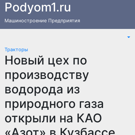
Podyom1.ru
Перейти
к
содержимому
Машиностроение Предприятия
Тракторы
Новый цех по
производству
водорода из
природного газа
открыли на КАО
«Азот» в Кузбассе