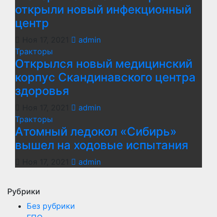
открыли новый инфекционный
центр
Ноя 17, 2021
admin
Тракторы
Открылся новый медицинский
корпус Скандинавского центра
здоровья
Ноя 17, 2021
admin
Тракторы
Атомный ледокол «Сибирь»
вышел на ходовые испытания
Ноя 17, 2021
admin
Рубрики
Без рубрики