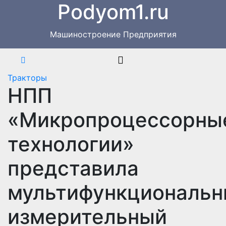
Podyom1.ru
Перейти
к
содержимому
Машиностроение Предприятия
Тракторы
НПП
«Микропроцессорны
технологии»
представила
мультифункциональ
измерительный