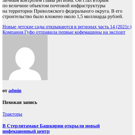
личным контролем главы региона. Он стал вторым
по величине объектом почтовой инфраструктуры
на территории Приволжского федерального округа. В его
строительство было вложено около 1,5 миллиарда рублей.
Навигация
Новые детские сады открываются в регионах часть 14 (2021г.)
Компания Гуфо отправила первые кофемашины на экспорт
по
записям
от
admin
Похожая запись
Тракторы
В Стерлитамаке Башкирии открыли новый
инфекционный центр