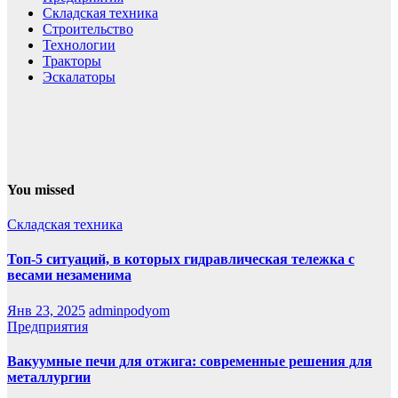
Складская техника
Строительство
Технологии
Тракторы
Эскалаторы
You missed
Складская техника
Топ-5 ситуаций, в которых гидравлическая тележка с
весами незаменима
Янв 23, 2025
adminpodyom
Предприятия
Вакуумные печи для отжига: современные решения для
металлургии