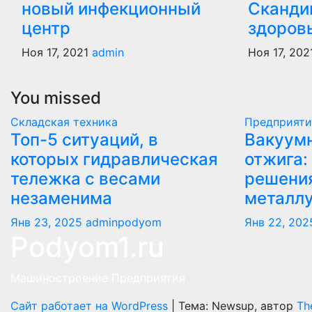
новый инфекционный
Сканди
центр
здоров
Ноя 17, 2021
admin
Ноя 17, 202
You missed
Складская техника
Предприяти
Топ-5 ситуаций, в
Вакуумн
которых гидравлическая
отжига:
тележка с весами
решени
незаменима
металл
Янв 23, 2025
adminpodyom
Янв 22, 202
Podyom1.ru
Машиностроение Предприятия
Сайт работает на WordPress
|
Тема: Newsup, автор
Th