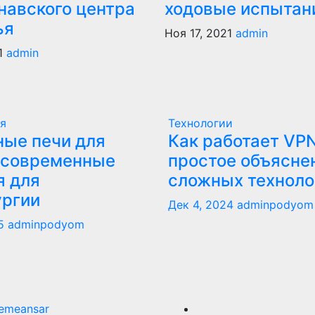
навского центра
ходовые испытан
ья
Ноя 17, 2021
admin
1
admin
я
Технологии
ые печи для
Как работает VPN
 современные
простое объясне
я для
сложных техноло
ургии
Дек 4, 2024
adminpodyom
5
adminpodyom
emeansar