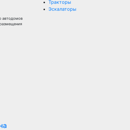
Тракторы
Эскалаторы
ию автодомов
 размещения
на