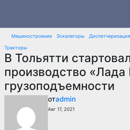
Перейти
к
содержимому
Машиностроение
Эскалаторы
Диспетчеризаци
Тракторы
В Тольятти стартова
производство «Лада
грузоподъемности
от
admin
Авг 17, 2021