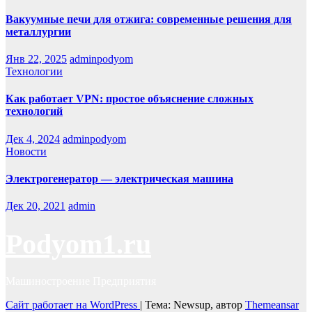
Вакуумные печи для отжига: современные решения для
металлургии
Янв 22, 2025
adminpodyom
Технологии
Как работает VPN: простое объяснение сложных
технологий
Дек 4, 2024
adminpodyom
Новости
Электрогенератор — электрическая машина
Дек 20, 2021
admin
Podyom1.ru
Машиностроение Предприятия
Сайт работает на WordPress
|
Тема: Newsup, автор
Themeansar