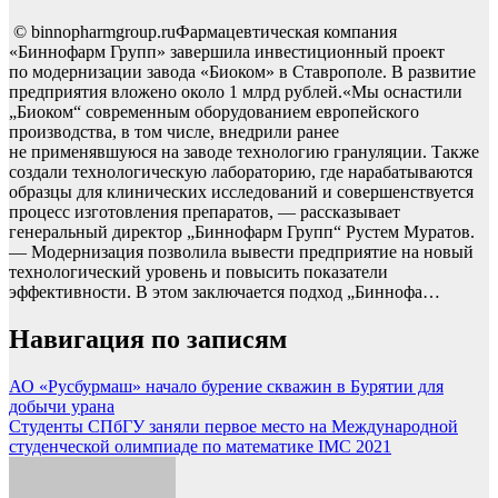
© binnopharmgroup.ruФармацевтическая компания
«Биннофарм Групп» завершила инвестиционный проект
по модернизации завода «Биоком» в Ставрополе. В развитие
предприятия вложено около 1 млрд рублей.«Мы оснастили
„Биоком“ современным оборудованием европейского
производства, в том числе, внедрили ранее
не применявшуюся на заводе технологию грануляции. Также
создали технологическую лабораторию, где нарабатываются
образцы для клинических исследований и совершенствуется
процесс изготовления препаратов, — рассказывает
генеральный директор „Биннофарм Групп“ Рустем Муратов.
— Модернизация позволила вывести предприятие на новый
технологический уровень и повысить показатели
эффективности. В этом заключается подход „Биннофа…
Навигация по записям
АО «Русбурмаш» начало бурение скважин в Бурятии для
добычи урана
Студенты СПбГУ заняли первое место на Международной
студенческой олимпиаде по математике IMC 2021