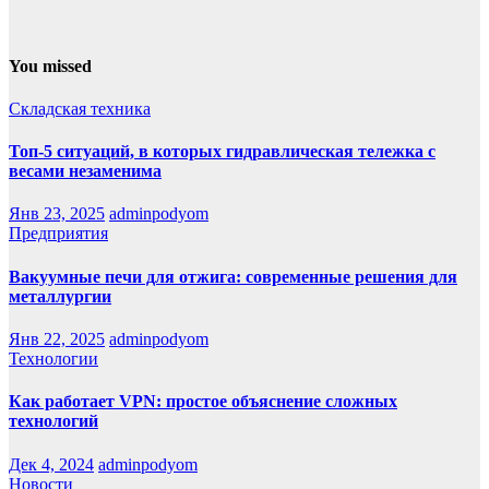
You missed
Складская техника
Топ-5 ситуаций, в которых гидравлическая тележка с
весами незаменима
Янв 23, 2025
adminpodyom
Предприятия
Вакуумные печи для отжига: современные решения для
металлургии
Янв 22, 2025
adminpodyom
Технологии
Как работает VPN: простое объяснение сложных
технологий
Дек 4, 2024
adminpodyom
Новости