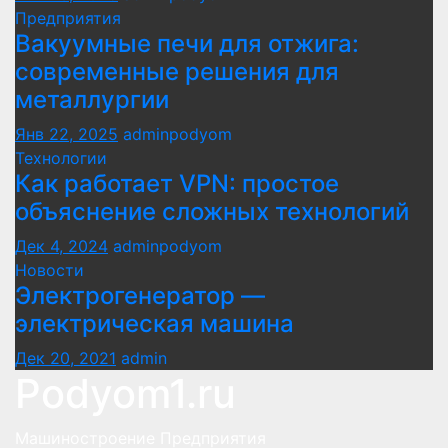
Предприятия
Вакуумные печи для отжига:
современные решения для
металлургии
Янв 22, 2025
adminpodyom
Технологии
Как работает VPN: простое
объяснение сложных технологий
Дек 4, 2024
adminpodyom
Новости
Электрогенератор —
электрическая машина
Дек 20, 2021
admin
Podyom1.ru
Машиностроение Предприятия