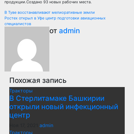
продукции.Создано 93 новых рабочих места.
Навигация
В Туве восстанавливают мелиоративные земли
Ростех открыл в Уфе центр подготовки авиационных
по
специалистов
от
admin
записям
Похожая запись
Тракторы
В Стерлитамаке Башкирии
открыли новый инфекционный
центр
Ноя 17, 2021
admin
Тракторы