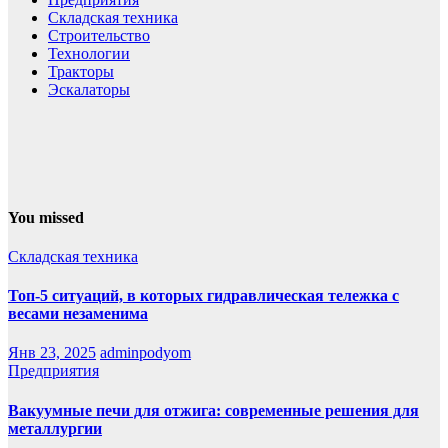
Складская техника
Строительство
Технологии
Тракторы
Эскалаторы
You missed
Складская техника
Топ-5 ситуаций, в которых гидравлическая тележка с
весами незаменима
Янв 23, 2025
adminpodyom
Предприятия
Вакуумные печи для отжига: современные решения для
металлургии