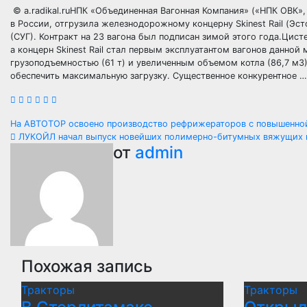
© a.radikal.ruНПК «Объединенная Вагонная Компания» («НПК ОВК»
в России, отгрузила железнодорожному концерну Skinest Rail (Эс
(СУГ). Контракт на 23 вагона был подписан зимой этого года.Цис
а концерн Skinest Rail стал первым эксплуатантом вагонов данно
грузоподъемностью (61 т) и увеличенным объемом котла (86,7 м3
обеспечить максимальную загрузку. Существенное конкурентное …
Навигация
На АВТОТОР освоено производство рефрижераторов с повышенн
ЛУКОЙЛ начал выпуск новейших полимерно-битумных вяжущих 
по
от
admin
записям
Похожая запись
Тракторы
Тракторы