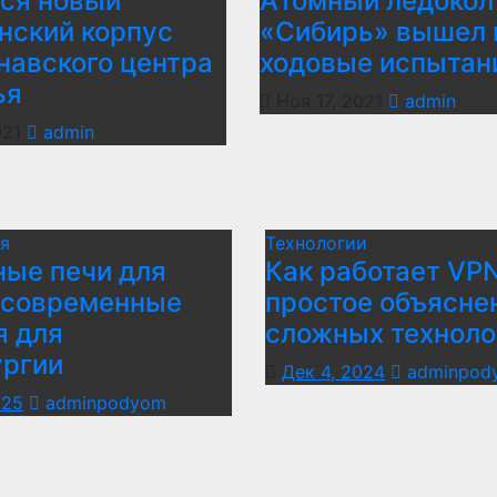
ся новый
Атомный ледокол
нский корпус
«Сибирь» вышел 
навского центра
ходовые испытан
ья
Ноя 17, 2021
admin
021
admin
я
Технологии
ые печи для
Как работает VPN
 современные
простое объясне
я для
сложных техноло
ургии
Дек 4, 2024
adminpod
025
adminpodyom