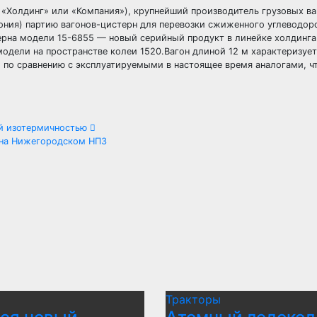
, «Холдинг» или «Компания»), крупнейший производитель грузовых в
тония) партию вагонов-цистерн для перевозки сжиженного углеводор
терна модели 15-6855 — новый серийный продукт в линейке холдинга
й модели на пространстве колеи 1520.Вагон длиной 12 м характеризу
) по сравнению с эксплуатируемыми в настоящее время аналогами, ч
ой изотермичностью
на Нижегородском НПЗ
Тракторы