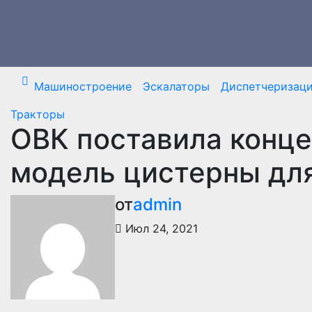
Перейти
к
содержимому
Машиностроение
Эскалаторы
Диспетчеризац
Тракторы
ОВК поставила концер
модель цистерны дл
от
admin
Июл 24, 2021