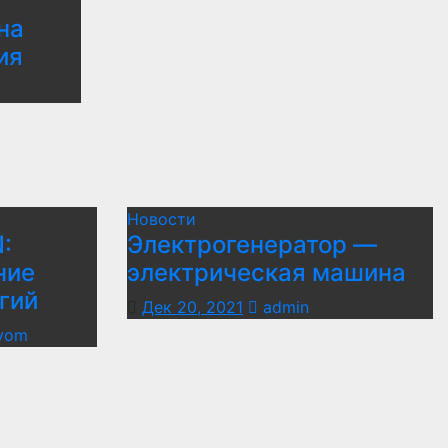
на
ия
Новости
:
Электрогенератор —
ние
электрическая машина
гий
Дек 20, 2021
admin
yom