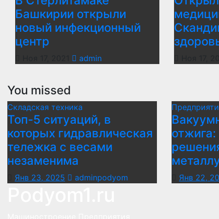
В Стерлитамаке
Открыл
Башкирии открыли
медици
новый инфекционный
Сканди
центр
здоров
Ноя 17, 2021
admin
Ноя 17, 2
You missed
Складская техника
Предприяти
Топ-5 ситуаций, в
Вакуумн
которых гидравлическая
отжига:
тележка с весами
решени
незаменима
металл
Янв 23, 2025
adminpodyom
Янв 22, 2
Podyom1.ru
Машиностроение Предприятия