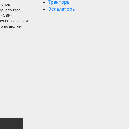
Тракторы
агонов
Эскалаторы
одного газа
 «ОВК»,
ется повышенной
то позволяет