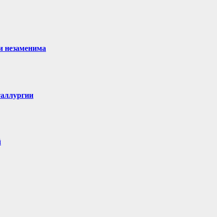
ми незаменима
таллургии
й