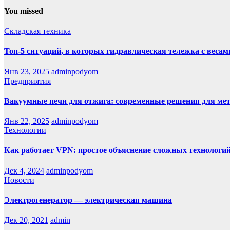
You missed
Складская техника
Топ-5 ситуаций, в которых гидравлическая тележка с веса
Янв 23, 2025
adminpodyom
Предприятия
Вакуумные печи для отжига: современные решения для ме
Янв 22, 2025
adminpodyom
Технологии
Как работает VPN: простое объяснение сложных технологи
Дек 4, 2024
adminpodyom
Новости
Электрогенератор — электрическая машина
Дек 20, 2021
admin