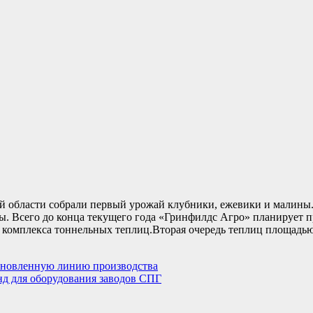
 области собрали первый урожай клубники, ежевики и малины.Н
ны. Всего до конца текущего года «Гринфилдс Агро» планирует 
 комплекса тоннельных теплиц.Вторая очередь теплиц площадью
…
обновленную линию производства
нд для оборудования заводов СПГ