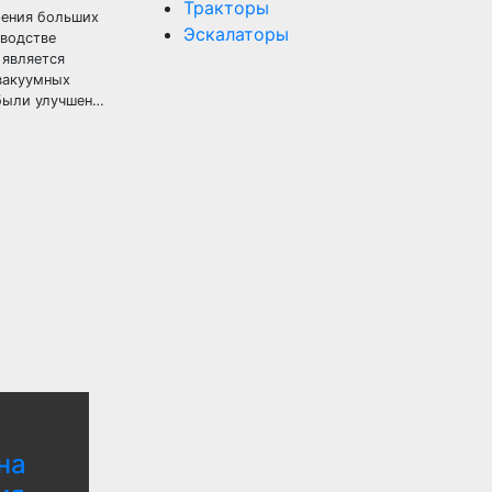
Тракторы
рения больших
Эскалаторы
зводстве
 является
вакуумных
 были улучшен…
на