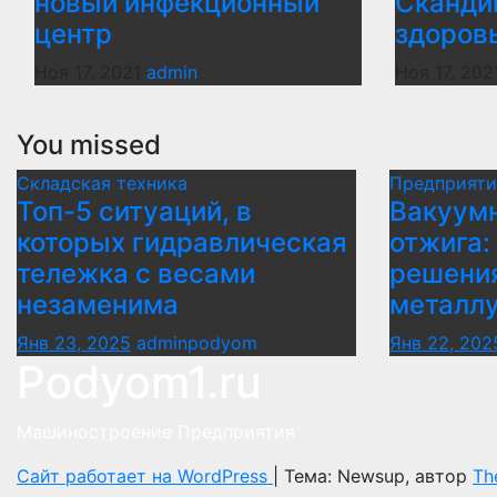
новый инфекционный
Сканди
центр
здоров
Ноя 17, 2021
admin
Ноя 17, 202
You missed
Складская техника
Предприяти
Топ-5 ситуаций, в
Вакуумн
которых гидравлическая
отжига:
тележка с весами
решени
незаменима
металл
Янв 23, 2025
adminpodyom
Янв 22, 202
Podyom1.ru
Машиностроение Предприятия
Сайт работает на WordPress
|
Тема: Newsup, автор
Th