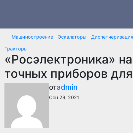
Перейти
к
содержимому
Машиностроение
Эскалаторы
Диспетчеризаци
Тракторы
«Росэлектроника» на
точных приборов для
от
admin
Сен 29, 2021