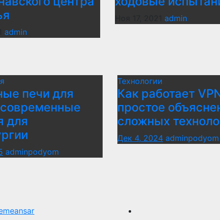
навского центра
ходовые испытан
ья
Ноя 17, 2021
admin
1
admin
я
Технологии
ые печи для
Как работает VPN
 современные
простое объясне
я для
сложных техноло
ургии
Дек 4, 2024
adminpodyom
5
adminpodyom
emeansar