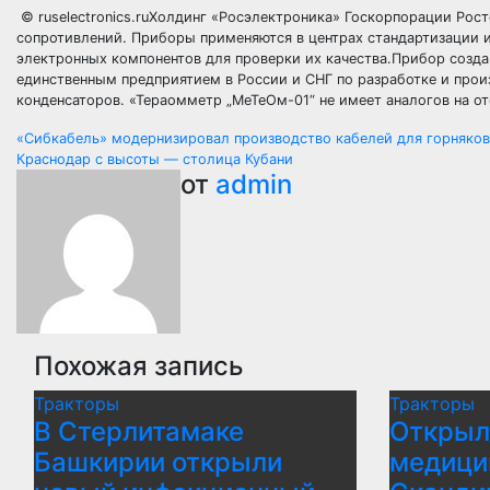
© ruselectronics.ruХолдинг «Росэлектроника» Госкорпорации Рос
сопротивлений. Приборы применяются в центрах стандартизации и
электронных компонентов для проверки их качества.Прибор созда
единственным предприятием в России и СНГ по разработке и про
конденсаторов. «Тераомметр „МеТеОм-01“ не имеет аналогов на 
Навигация
«Сибкабель» модернизировал производство кабелей для горняков
Краснодар с высоты — столица Кубани
по
от
admin
записям
Похожая запись
Тракторы
Тракторы
В Стерлитамаке
Открыл
Башкирии открыли
медици