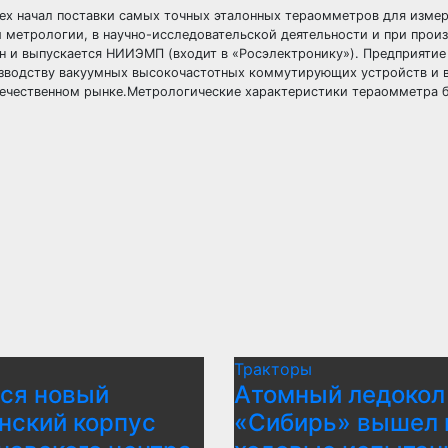
тех начал поставки самых точных эталонных тераомметров для изме
 метрологии, в научно-исследовательской деятельности и при прои
н и выпускается НИИЭМП (входит в «Росэлектронику»). Предприятие
изводству вакуумных высокочастотных коммутирующих устройств и 
отечественном рынке.Метрологические характеристики тераомметра
Тракторы
ся новый
Атомный ледокол
нский корпус
«Сибирь» вышел 