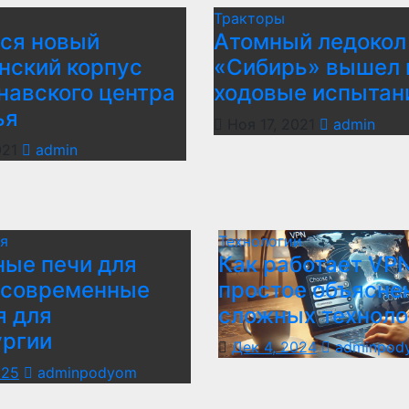
Тракторы
ся новый
Атомный ледокол
нский корпус
«Сибирь» вышел 
навского центра
ходовые испытан
ья
Ноя 17, 2021
admin
021
admin
я
Технологии
ые печи для
Как работает VPN
 современные
простое объясне
я для
сложных техноло
ургии
Дек 4, 2024
adminpod
025
adminpodyom