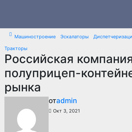
Перейти
к
содержимому
Машиностроение
Эскалаторы
Диспетчеризац
Тракторы
Российская компани
полуприцеп-контейне
рынка
от
admin
Окт 3, 2021