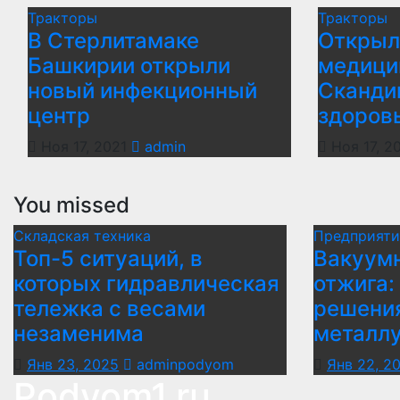
Тракторы
Тракторы
В Стерлитамаке
Открыл
Башкирии открыли
медици
новый инфекционный
Сканди
центр
здоров
Ноя 17, 2021
admin
Ноя 17, 2
You missed
Складская техника
Предприяти
Топ-5 ситуаций, в
Вакуумн
которых гидравлическая
отжига:
тележка с весами
решени
незаменима
металл
Янв 23, 2025
adminpodyom
Янв 22, 2
Podyom1.ru