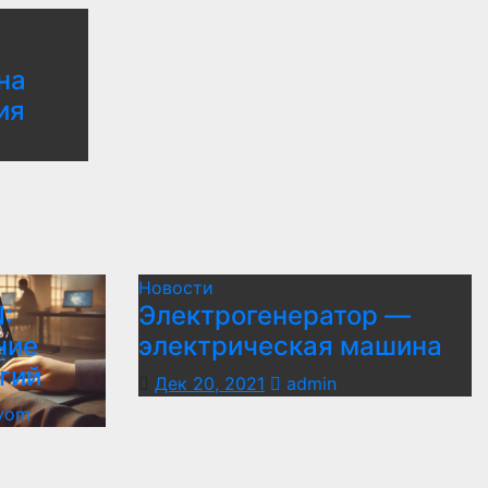
на
ия
Новости
:
Электрогенератор —
ние
электрическая машина
гий
Дек 20, 2021
admin
yom