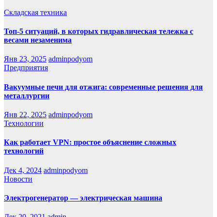
Складская техника
Топ-5 ситуаций, в которых гидравлическая тележка с
весами незаменима
Янв 23, 2025
adminpodyom
Предприятия
Вакуумные печи для отжига: современные решения для
металлургии
Янв 22, 2025
adminpodyom
Технологии
Как работает VPN: простое объяснение сложных
технологий
Дек 4, 2024
adminpodyom
Новости
Электрогенератор — электрическая машина
Дек 20, 2021
admin