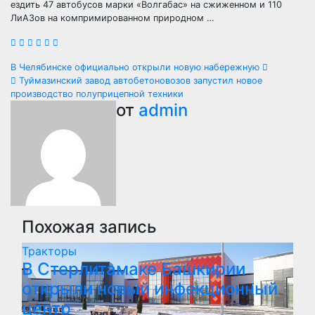
ездить 47 автобусов марки «Волгабас» на сжиженном и 110
ЛиАЗов на компримированном природном …
Навигация
В Челябинске официально открыли новую набережную
Туймазинский завод автобетоновозов запустил новое
по
производство полуприцепной техники
от
admin
записям
Похожая запись
Тракторы
В Стерлитамаке Башкирии
открыли новый инфекционный
центр