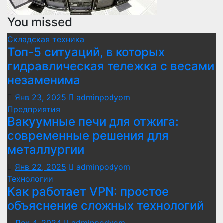
You missed
Складская техника
Топ-5 ситуаций, в которых
гидравлическая тележка с весами
незаменима
Янв 23, 2025
adminpodyom
Предприятия
Вакуумные печи для отжига:
современные решения для
металлургии
Янв 22, 2025
adminpodyom
Технологии
Как работает VPN: простое
объяснение сложных технологий
Дек 4, 2024
adminpodyom