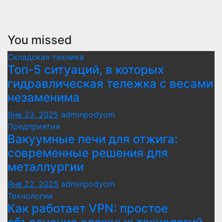
You missed
Складская техника
Топ-5 ситуаций, в которых
гидравлическая тележка с весами
незаменима
Янв 23, 2025
adminpodyom
Предприятия
Вакуумные печи для отжига:
современные решения для
металлургии
Янв 22, 2025
adminpodyom
Технологии
Как работает VPN: простое