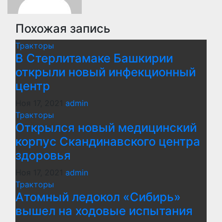
Похожая запись
Тракторы
В Стерлитамаке Башкирии
открыли новый инфекционный
центр
Ноя 17, 2021
admin
Тракторы
Открылся новый медицинский
корпус Скандинавского центра
здоровья
Ноя 17, 2021
admin
Тракторы
Атомный ледокол «Сибирь»
вышел на ходовые испытания