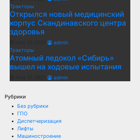
Тракторы
Открылся новый медицинский
корпус Скандинавского центра
здоровья
Ноя 17, 2021
admin
Тракторы
Атомный ледокол «Сибирь»
вышел на ходовые испытания
Ноя 17, 2021
admin
Рубрики
Без рубрики
ГПО
Диспетчеризация
Лифты
Машиностроение