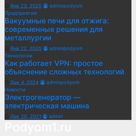
Янв 23, 2025
adminpodyom
Предприятия
Вакуумные печи для отжига:
современные решения для
металлургии
Янв 22, 2025
adminpodyom
Технологии
Как работает VPN: простое
объяснение сложных технологий
Дек 4, 2024
adminpodyom
Новости
Электрогенератор —
электрическая машина
Дек 20, 2021
admin
Podyom1.ru