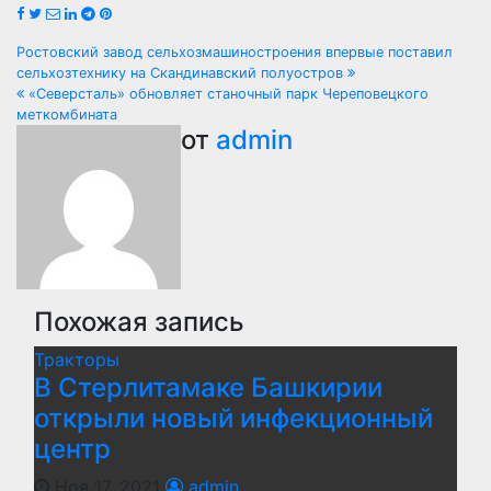
Навигация
Ростовский завод сельхозмашиностроения впервые поставил
сельхозтехнику на Скандинавский полуостров
по
«Северсталь» обновляет станочный парк Череповецкого
меткомбината
записям
от
admin
Похожая запись
Тракторы
В Стерлитамаке Башкирии
открыли новый инфекционный
центр
Ноя 17, 2021
admin