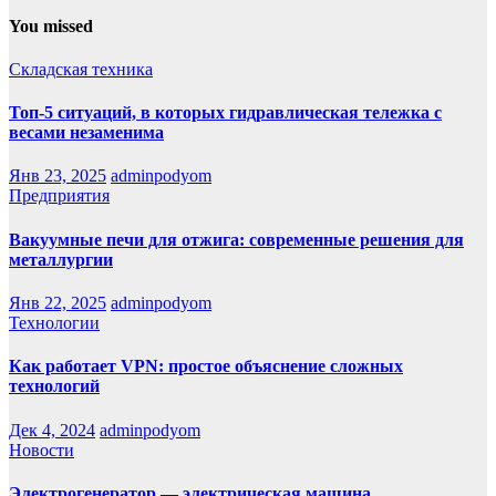
You missed
Складская техника
Топ-5 ситуаций, в которых гидравлическая тележка с
весами незаменима
Янв 23, 2025
adminpodyom
Предприятия
Вакуумные печи для отжига: современные решения для
металлургии
Янв 22, 2025
adminpodyom
Технологии
Как работает VPN: простое объяснение сложных
технологий
Дек 4, 2024
adminpodyom
Новости
Электрогенератор — электрическая машина