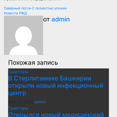
Навигация
Северный поток-2 полностью уложен
Новости РЖД
по
от
admin
записям
Похожая запись
Тракторы
В Стерлитамаке Башкирии
открыли новый инфекционный
центр
Ноя 17, 2021
admin
Тракторы
Открылся новый медицинский