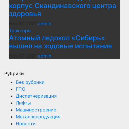
корпус Скандинавского центра
здоровья
Ноя 17, 2021
admin
Тракторы
Атомный ледокол «Сибирь»
вышел на ходовые испытания
Ноя 17, 2021
admin
Рубрики
Без рубрики
ГПО
Диспетчеризация
Лифты
Машиностроение
Металлопродукция
Новости