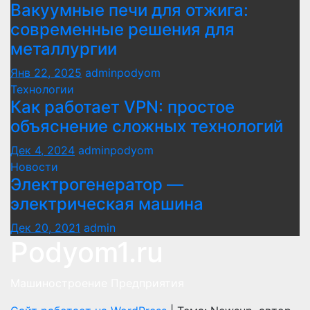
Вакуумные печи для отжига:
современные решения для
металлургии
Янв 22, 2025
adminpodyom
Технологии
Как работает VPN: простое
объяснение сложных технологий
Дек 4, 2024
adminpodyom
Новости
Электрогенератор —
электрическая машина
Дек 20, 2021
admin
Podyom1.ru
Машиностроение Предприятия