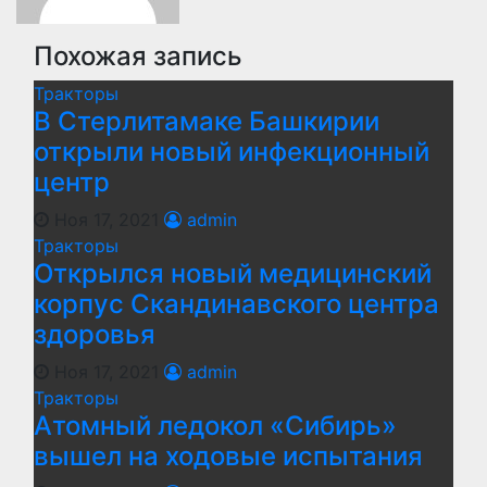
Похожая запись
Тракторы
В Стерлитамаке Башкирии
открыли новый инфекционный
центр
Ноя 17, 2021
admin
Тракторы
Открылся новый медицинский
корпус Скандинавского центра
здоровья
Ноя 17, 2021
admin
Тракторы
Атомный ледокол «Сибирь»
вышел на ходовые испытания