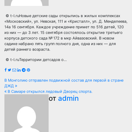
© t-l.ruНовые детские сады открылись в жилых комплексах
«Московский», ул. Невская, 111 и «Кристалл», ул. Д. Менделеева,
14а 16 сентября. Каждое учреждение примет по 516 детей, 120
из них — до 3 лет. 15 сентября состоялось открытие третьего
корпуса детского сада № 172 в мкр Айвазовский. В новом
садике набрано пять групп полного дня, одна из них — для
детей раннего возраста.
© t-l.ruТерритории детсадов о…
Навигация
В Монголию отправлен подвижной состав для первой в стране
ДЖД
по
В Самаре открылся ледовый Дворец спорта.
от
admin
записям