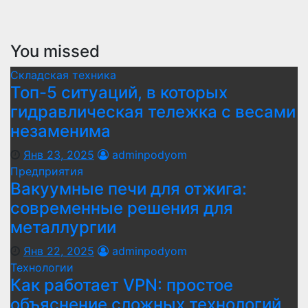
You missed
Складская техника
Топ-5 ситуаций, в которых
гидравлическая тележка с весами
незаменима
Янв 23, 2025
adminpodyom
Предприятия
Вакуумные печи для отжига:
современные решения для
металлургии
Янв 22, 2025
adminpodyom
Технологии
Как работает VPN: простое
объяснение сложных технологий