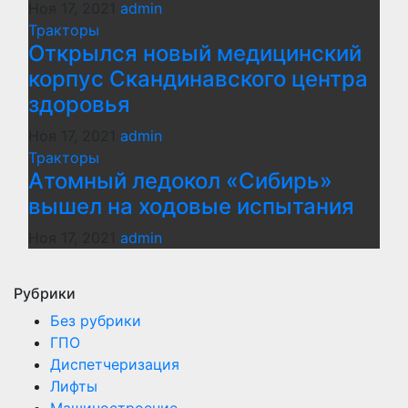
Ноя 17, 2021
admin
Тракторы
Открылся новый медицинский
корпус Скандинавского центра
здоровья
Ноя 17, 2021
admin
Тракторы
Атомный ледокол «Сибирь»
вышел на ходовые испытания
Ноя 17, 2021
admin
Рубрики
Без рубрики
ГПО
Диспетчеризация
Лифты