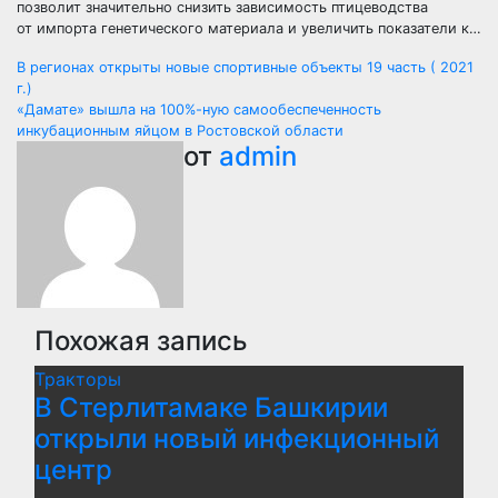
позволит значительно снизить зависимость птицеводства
от импорта генетического материала и увеличить показатели к…
Навигация
В регионах открыты новые спортивные объекты 19 часть ( 2021
г.)
по
«Дамате» вышла на 100%-ную самообеспеченность
инкубационным яйцом в Ростовской области
записям
от
admin
Похожая запись
Тракторы
В Стерлитамаке Башкирии
открыли новый инфекционный
центр