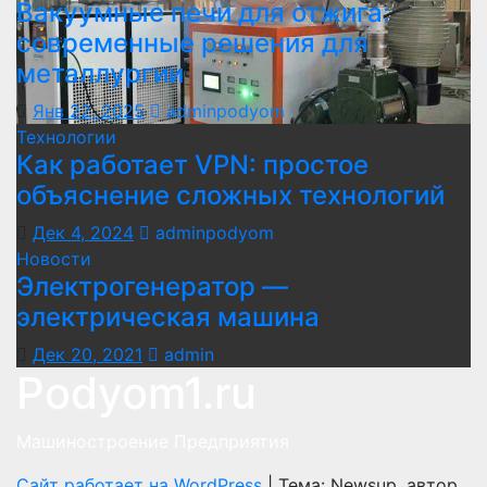
Вакуумные печи для отжига:
современные решения для
металлургии
Янв 22, 2025
adminpodyom
Технологии
Как работает VPN: простое
объяснение сложных технологий
Дек 4, 2024
adminpodyom
Новости
Электрогенератор —
электрическая машина
Дек 20, 2021
admin
Podyom1.ru
Машиностроение Предприятия
Сайт работает на WordPress
|
Тема: Newsup, автор