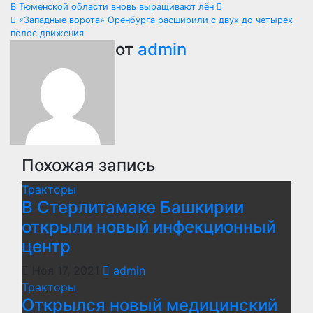
Навигация
В Тюменской области вновь выращивают лён
«Западные ворота» Оренбурга расширили с двух до четырех
по
полос движения
от
admin
записям
Похожая запись
Тракторы
В Стерлитамаке Башкирии
открыли новый инфекционный
центр
Ноя 17, 2021
admin
Тракторы
Открылся новый медицинский