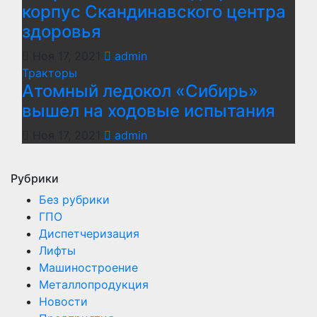
корпус Скандинавского центра
здоровья
Ноя 17, 2021
admin
Тракторы
Атомный ледокол «Сибирь»
вышел на ходовые испытания
Ноя 17, 2021
admin
Рубрики
Без рубрики
ГПО
Диспетчеризация
Лифты
Машиностроение
Металлопродукция
Новости