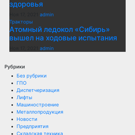
здоровья
Ноя 17, 2021
admin
Тракторы
Атомный ледокол «Сибирь»
вышел на ходовые испытания
Ноя 17, 2021
admin
Рубрики
Без рубрики
ГПО
Диспетчеризация
Лифты
Машиностроение
Металлопродукция
Новости
Предприятия
Складская техника