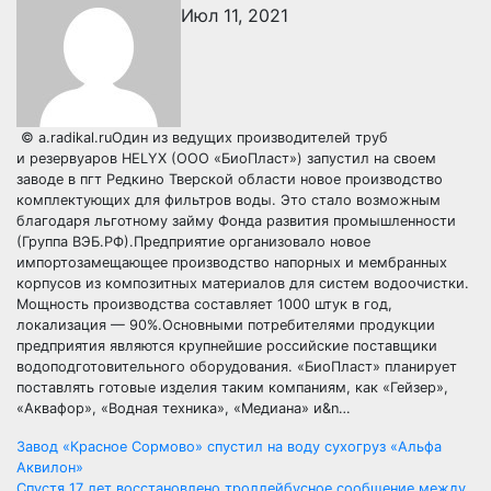
Июл 11, 2021
© a.radikal.ruОдин из ведущих производителей труб
и резервуаров HELYX (ООО «БиоПласт») запустил на своем
заводе в пгт Редкино Тверской области новое производство
комплектующих для фильтров воды. Это стало возможным
благодаря льготному займу Фонда развития промышленности
(Группа ВЭБ.РФ).Предприятие организовало новое
импортозамещающее производство напорных и мембранных
корпусов из композитных материалов для систем водоочистки.
Мощность производства составляет 1000 штук в год,
локализация — 90%.Основными потребителями продукции
предприятия являются крупнейшие российские поставщики
водоподготовительного оборудования. «БиоПласт» планирует
поставлять готовые изделия таким компаниям, как «Гейзер»,
«Аквафор», «Водная техника», «Медиана» и&n…
Навигация
Завод «Красное Сормово» спустил на воду сухогруз «Альфа
Аквилон»
Спустя 17 лет восстановлено троллейбусное сообщение между