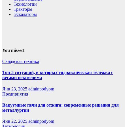
Технологии
Тракторы
Эскалаторы
You missed
Складская техника
Топ-5 ситуаций, в которых гидравлическая тележка с
весами незаменима
Янв 23, 2025
adminpodyom
Предприятия
Вакуумные печи для отжига: современные решения для
металлургии
Янв 22, 2025
adminpodyom
Технологии