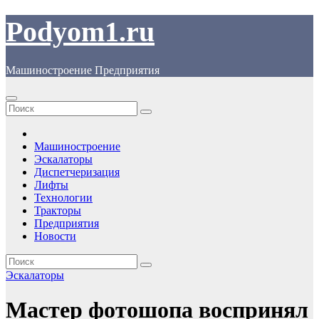
Перейти
Podyom1.ru
к
содержимому
Машиностроение Предприятия
Машиностроение
Эскалаторы
Диспетчеризация
Лифты
Технологии
Тракторы
Предприятия
Новости
Эскалаторы
Мастер фотошопа воспринял