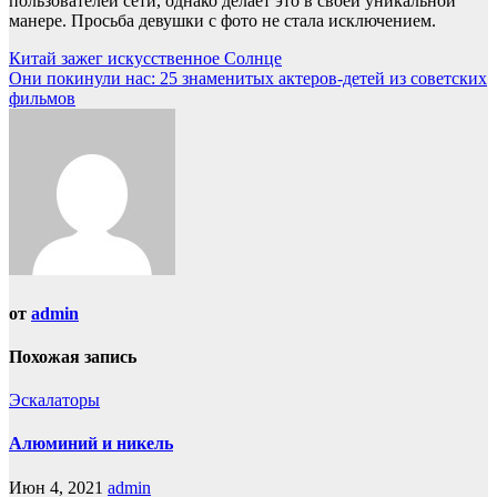
пользователей сети, однако делает это в своей уникальной
манере. Просьба девушки с фото не стала исключением.
Навигация
Китай зажег искусственное Солнце
Они покинули нас: 25 знаменитых актеров-детей из советских
по
фильмов
записям
от
admin
Похожая запись
Эскалаторы
Алюминий и никель
Июн 4, 2021
admin