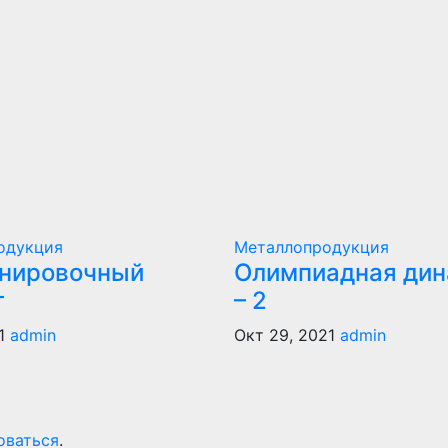
одукция
Металлопродукция
енировочный
Олимпиадная дин
т
– 2
1
admin
Окт 29, 2021
admin
оваться
.