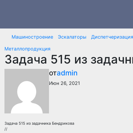
Перейти
к
содержимому
Машиностроение
Эскалаторы
Диспетчеризаци
Металлопродукция
Задача 515 из задач
от
admin
Июн 26, 2021
Задача 515 из задачника Бендрикова
//