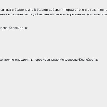
са газа с баллоном г. В баллон добавили порцию того же газа, после
вление в баллоне, если добавленный газ при нормальных условиях им
леева-Клапейрона:
оже можно определить через уравнение Менделеева-Клапейрона: