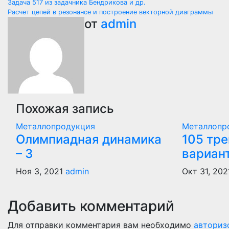
Навигация
Задача 517 из задачника Бендрикова и др.
Расчет цепей в резонансе и построение векторной диаграммы
по
от
admin
записям
Похожая запись
Металлопродукция
Металлопр
Олимпиадная динамика
105 тр
– 3
вариан
Ноя 3, 2021
admin
Окт 31, 202
Добавить комментарий
Для отправки комментария вам необходимо
авториз