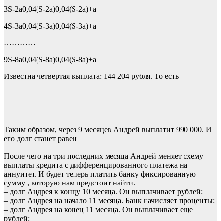
3S-2a0,04(S-2a)0,04(S-2a)+a
4S-3a0,04(S-3a)0,04(S-3a)+a
…………
9S-8a0,04(S-8a)0,04(S-8a)+a
Известна четвертая выплата: 144 204 рубля. То есть
Таким образом, через 9 месяцев Андрей выплатит 990 000. И
его долг станет равен
После чего на три последних месяца Андрей меняет схему
выплаты кредита с дифференцированного платежа на
аннуитет. И будет теперь платить банку фиксированную
сумму , которую нам предстоит найти.
– долг Андрея к концу 10 месяца. Он выплачивает рублей:
– долг Андрея на начало 11 месяца. Банк начисляет проценты:
– долг Андрея на конец 11 месяца. Он выплачивает еще
рублей: