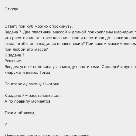
Откуда
Ответ: при куб можно опрокинуть.
Задача 7. Две пластинки массой и длиной прикреплены шарнирно п
что расстояние от точек касания шара и пластинок до шарнира р
шара, чтобы он находился в равновесии? При каком максимально
при любой его массе?
К задаче 7
Решение.
Введем угол – половина угла между пластинами. Сила действует н
кнаружи и вверх. Тогда
По второму закону Ньютона
К задаче 7 – расстановка сил
А по правилу моментов
Таким образом,
И
Максимальное значение силы трения равно