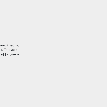
ивной части,
ы. Трения в
оэффициента