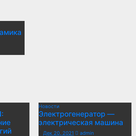
амика
Новости
:
Электрогенератор —
ние
электрическая машина
гий
Дек 20, 2021
admin