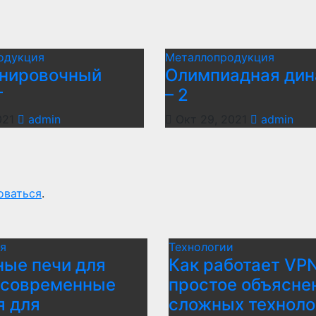
одукция
Металлопродукция
енировочный
Олимпиадная дин
т
– 2
021
admin
Окт 29, 2021
admin
оваться
.
я
Технологии
ые печи для
Как работает VPN
 современные
простое объясне
я для
сложных техноло