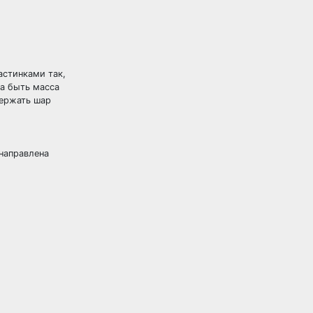
астинками так,
на быть масса
держать шар
 направлена