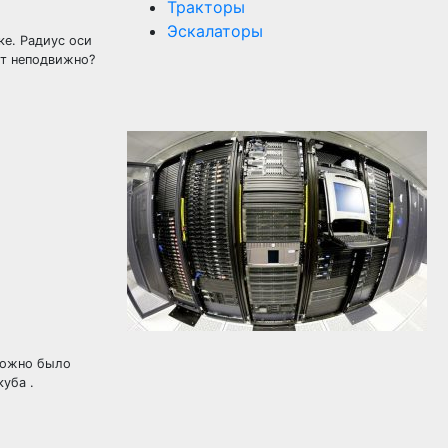
Тракторы
Эскалаторы
ке. Радиус оси
ит неподвижно?
можно было
уба .