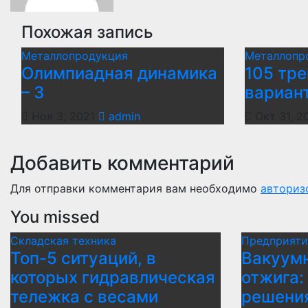
Похожая запись
Металлопродукция
Металлопр
Олимпиадная динамика
105 тр
– 3
вариан
Ноя 3, 2021
admin
Окт 31, 2
Добавить комментарий
Для отправки комментария вам необходимо
авториз
You missed
Складская техника
Предприяти
Топ-5 ситуаций, в
Вакуумн
которых гидравлическая
отжига:
тележка с весами
решени