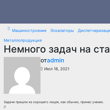
Перейти
к
содержимому
Машиностроение
Эскалаторы
Диспетчеризац
Металлопродукция
Немного задач на ста
от
admin
Июл 18, 2021
Задачи пришли из хорошего лицея, как обычно, принес ученик.
//